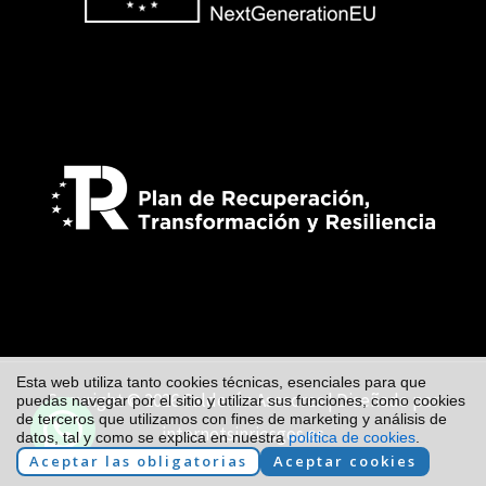
Esta web utiliza tanto cookies técnicas, esenciales para que
Copyright © 2026 Calderón Asesores | Diseñado por
puedas navegar por el sitio y utilizar sus funciones, como cookies
de terceros que utilizamos con fines de marketing y análisis de
internetsinriesgos.es
datos, tal y como se explica en nuestra
política de cookies
.
Aceptar las obligatorias
Aceptar cookies